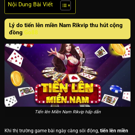
Nội Dung Bài Viết
Lý do tiến lên miền Nam Rikvip thu hút cộng
đồng
Go88
Tiến lên Miền Nam Rikvip hấp dẫn
Khi thị trường game bài ngày càng sôi động,
tiến lên miền