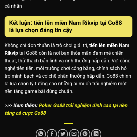
cá nhân
Kết luận: tiến lên miền Nam Rikvip tại Go88
là lựa chọn đáng tin cậy
Không chỉ đơn thuần là trò chơi giải trí,
tiến lên miền Nam
Rikvip
tại Go88 còn là nơi bạn thỏa mãn đam mê chiến
thuật, thử thách bản lĩnh và rinh thưởng hấp dẫn. Với công
nghệ tiên tiến, môi trường chơi công bằng, chính sách hỗ
trợ minh bạch và cơ chế phần thưởng hấp dẫn, Go88 chính
là lựa chọn lý tưởng cho những ai muốn trải nghiệm một
nền tảng game bài đúng chuẩn.
>>> Xem thêm:
Poker Go88 trải nghiệm đỉnh cao tại nền
tảng cá cược Go88