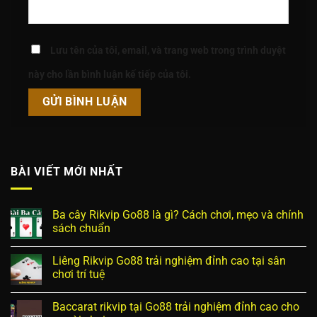
Lưu tên của tôi, email, và trang web trong trình duyệt
này cho lần bình luận kế tiếp của tôi.
BÀI VIẾT MỚI NHẤT
Ba cây Rikvip Go88 là gì? Cách chơi, mẹo và chính
sách chuẩn
Liêng Rikvip Go88 trải nghiệm đỉnh cao tại sân
chơi trí tuệ
Baccarat rikvip tại Go88 trải nghiệm đỉnh cao cho