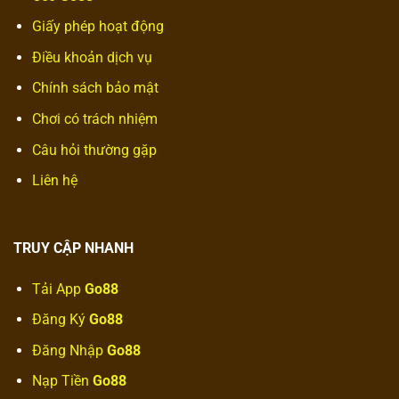
Giấy phép hoạt động
Điều khoản dịch vụ
Chính sách bảo mật
Chơi có trách nhiệm
Câu hỏi thường gặp
Liên hệ
TRUY CẬP NHANH
Tải App
Go88
Đăng Ký
Go88
Đăng Nhập
Go88
Nạp Tiền
Go88