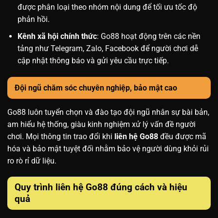
được phân loại theo nhóm nội dung để tối ưu tốc độ
phản hồi.
Kênh xã hội chính thức
: Go88 hoạt động trên các nền
tảng như Telegram, Zalo, Facebook để người chơi dễ
cập nhật thông báo và gửi yêu cầu trực tiếp.
Đội ngũ chăm sóc chuyên nghiệp, bảo mật cao
Go88 luôn tuyển chọn và đào tạo đội ngũ nhân sự bài bản,
am hiểu hệ thống, giàu kinh nghiệm xử lý vấn đề người
chơi. Mọi thông tin trao đổi khi
liên hệ Go88
đều được mã
hóa và bảo mật tuyệt đối nhằm bảo vệ người dùng khỏi rủi
ro rò rỉ dữ liệu.
Quy trình liên hệ Go88 đúng cách và hiệu
quả