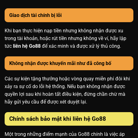
Giao dịch tài chính bị lỗi
Khi bạn thực hiện nạp tiền nhưng không nhận được xu
trong tài khoản, hoặc rút tiền nhưng không về ví, hãy lập
tức
liên hệ Go88
để xác minh và được xử lý thủ công.
Không nhận được khuyến mãi như đã công bố
Các sự kiện tặng thưởng hoặc vòng quay miễn phí đôi khi
xảy ra sự cố do lỗi hệ thống. Nếu bạn không nhận được
quyền lợi sau khi hoàn tất điều kiện, đừng chần chừ mà
hãy gửi yêu cầu để được xét duyệt lại.
Chính sách bảo mật khi liên hệ Go88
Một trong những điểm mạnh của Go88 chính là việc áp