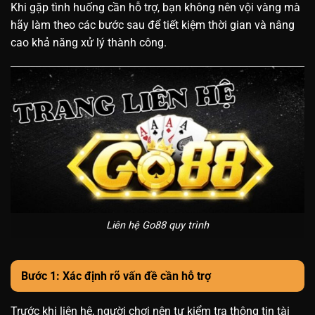
Khi gặp tình huống cần hỗ trợ, bạn không nên vội vàng mà
hãy làm theo các bước sau để tiết kiệm thời gian và nâng
cao khả năng xử lý thành công.
Liên hệ Go88 quy trình
Bước 1: Xác định rõ vấn đề cần hỗ trợ
Trước khi liên hệ, người chơi nên tự kiểm tra thông tin tài