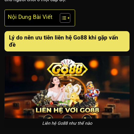
Nội Dung Bài Viết
Lý do nên ưu tiên liên hệ Go88 khi gặp vấn
đề
Liên hệ Go88 như thế nào