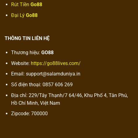
Rút Tiền
Go88
Đại Lý
Go88
THÔNG TIN LIÊN HỆ
Thương hiệu:
GO88
Website:
https://go88lives.com/
Email:
support@salamduniya.in
Số điện thoại: 0857 606 269
Địa chỉ: 229/Tây Thạnh/7 64/46, Khu Phố 4, Tân Phú,
Hồ Chí Minh, Việt Nam
Zipcode: 700000