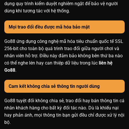
dụng quy trình kiểm duyệt nghiêm ngặt để bảo vệ người
dùng khi tương tác với hệ thống.
Mọi trao đổi đều được mã hóa bảo mật
Go88 ứng dụng công nghệ mã hóa tiêu chuẩn quốc tế SSL
256-bit cho toàn bộ quá trình trao đổi giữa người chơi và
nhân viên hỗ trợ. Điều này đảm bảo không bên thứ ba nào
có thể nghe lén hay can thiệp dữ liệu trong lúc
liên hệ
Go88
.
Cam kết không chia sẻ thông tin người dùng
Go88 tuyệt đối không chia sẻ, trao đổi hay bán thông tin cá
nhân khách hàng cho bất kỳ đối tác nào. Dù là khiếu nại
hay phản ánh, mọi thông tin bạn gửi đều chỉ được xử lý nội
bộ.