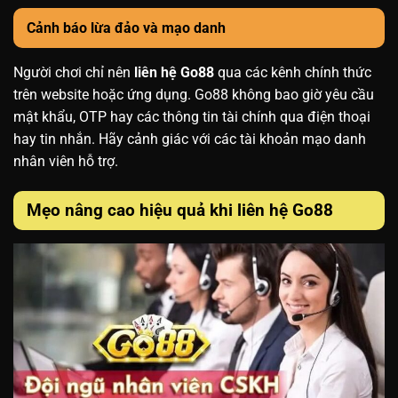
Cảnh báo lừa đảo và mạo danh
Người chơi chỉ nên
liên hệ Go88
qua các kênh chính thức
trên website hoặc ứng dụng. Go88 không bao giờ yêu cầu
mật khẩu, OTP hay các thông tin tài chính qua điện thoại
hay tin nhắn. Hãy cảnh giác với các tài khoản mạo danh
nhân viên hỗ trợ.
Mẹo nâng cao hiệu quả khi liên hệ Go88