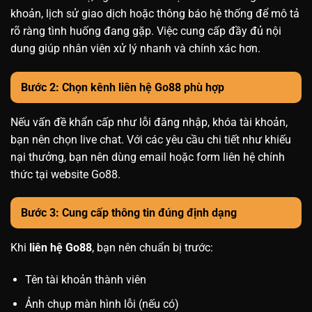
khoản, lịch sử giao dịch hoặc thông báo hệ thống để mô tả
rõ ràng tình huống đang gặp. Việc cung cấp đầy đủ nội
dung giúp nhân viên xử lý nhanh và chính xác hơn.
Bước 2: Chọn kênh liên hệ Go88 phù hợp
Nếu vấn đề khẩn cấp như lỗi đăng nhập, khóa tài khoản,
bạn nên chọn live chat. Với các yêu cầu chi tiết như khiếu
nại thưởng, bạn nên dùng email hoặc form liên hệ chính
thức tại website Go88.
Bước 3: Cung cấp thông tin đúng định dạng
Khi
liên hệ Go88
, bạn nên chuẩn bị trước:
Tên tài khoản thành viên
Ảnh chụp màn hình lỗi (nếu có)