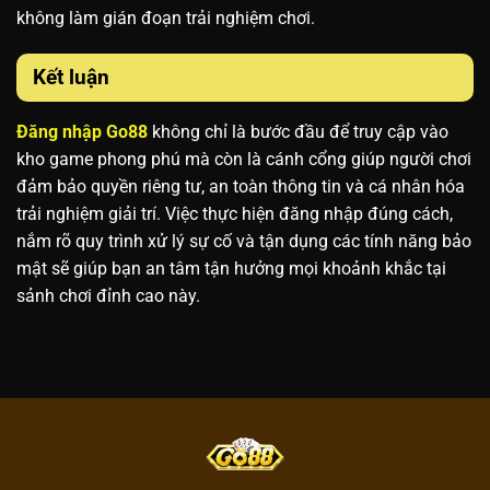
không làm gián đoạn trải nghiệm chơi.
Kết luận
Đăng nhập Go88
không chỉ là bước đầu để truy cập vào
kho game phong phú mà còn là cánh cổng giúp người chơi
đảm bảo quyền riêng tư, an toàn thông tin và cá nhân hóa
trải nghiệm giải trí. Việc thực hiện đăng nhập đúng cách,
nắm rõ quy trình xử lý sự cố và tận dụng các tính năng bảo
mật sẽ giúp bạn an tâm tận hưởng mọi khoảnh khắc tại
sảnh chơi đỉnh cao này.