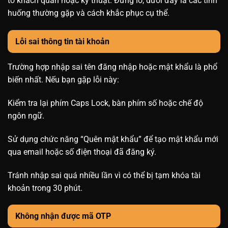
tố khách quan hoặc kỹ thuật. Đừng lo, dưới đây là các tình
huống thường gặp và cách khắc phục cụ thể.
Lỗi sai thông tin tài khoản
Trường hợp nhập sai tên đăng nhập hoặc mật khẩu là phổ
biến nhất. Nếu bạn gặp lỗi này:
Kiểm tra lại phím Caps Lock, bàn phím số hoặc chế độ
ngôn ngữ.
Sử dụng chức năng “Quên mật khẩu” để tạo mật khẩu mới
qua email hoặc số điện thoại đã đăng ký.
Tránh nhập sai quá nhiều lần vì có thể bị tạm khóa tài
khoản trong 30 phút.
Không nhận được mã OTP