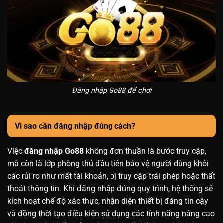
Đăng nhập Go88 để chơi
Vì sao cần đăng nhập đúng cách?
Việc
đăng nhập Go88
không đơn thuần là bước truy cập,
mà còn là lớp phòng thủ đầu tiên bảo vệ người dùng khỏi
các rủi ro như mất tài khoản, bị truy cập trái phép hoặc thất
thoát thông tin. Khi đăng nhập đúng quy trình, hệ thống sẽ
kích hoạt chế độ xác thực, nhận diện thiết bị đáng tin cậy
và đồng thời tạo điều kiện sử dụng các tính năng nâng cao