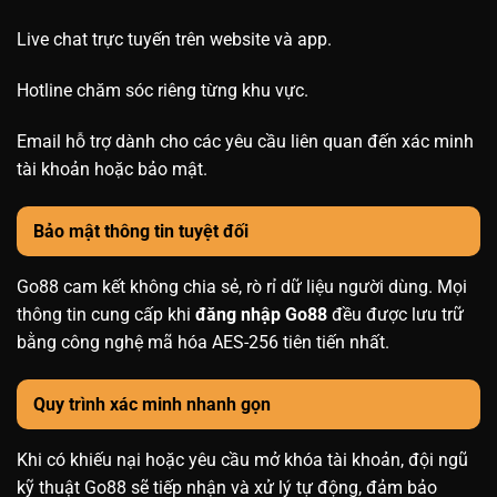
Live chat trực tuyến trên website và app.
Hotline chăm sóc riêng từng khu vực.
Email hỗ trợ dành cho các yêu cầu liên quan đến xác minh
tài khoản hoặc bảo mật.
Bảo mật thông tin tuyệt đối
Go88 cam kết không chia sẻ, rò rỉ dữ liệu người dùng. Mọi
thông tin cung cấp khi
đăng nhập Go88
đều được lưu trữ
bằng công nghệ mã hóa AES-256 tiên tiến nhất.
Quy trình xác minh nhanh gọn
Khi có khiếu nại hoặc yêu cầu mở khóa tài khoản, đội ngũ
kỹ thuật Go88 sẽ tiếp nhận và xử lý tự động, đảm bảo