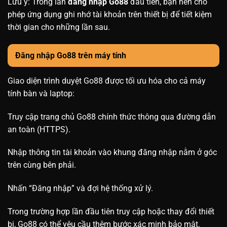
Lưu ý: Trong lần
đăng nhập Go88
đầu tiên, bạn nên cho
phép ứng dụng ghi nhớ tài khoản trên thiết bị để tiết kiệm
thời gian cho những lần sau.
Đăng nhập Go88 trên máy tính
Giao diện trình duyệt Go88 được tối ưu hóa cho cả máy
tính bàn và laptop:
Truy cập trang chủ Go88 chính thức thông qua đường dẫn
an toàn (HTTPS).
Nhập thông tin tài khoản vào khung đăng nhập nằm ở góc
trên cùng bên phải.
Nhấn “Đăng nhập” và đợi hệ thống xử lý.
Trong trường hợp lần đầu tiên truy cập hoặc thay đổi thiết
bị, Go88 có thể yêu cầu thêm bước xác minh bảo mật.