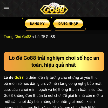
Chuyển
đến
nội
dung
ĐĂNG KÝ
ĐĂNG NHẬP
Trang Chủ Go88
»
Lô đề Go88
Lô đề Go88 trải nghiệm chơi số học an
toàn, hiệu quả nhất
Lô đề
Go88
là điểm đến lý tưởng cho những ai yêu thích
bộ môn số học dân gian, với nền tảng công nghệ bảo mật
cao, cách chơi minh bạch và hệ thống thanh toán siêu tốc.
Go88 không đơn thuần là nơi chơi để giải trí mà còn mở ra
một sân chơi đầy tiềm năng cho những ai muốn kiểm
chứng chiến lược tính xác suất, kết hợp phân tích lô tô.