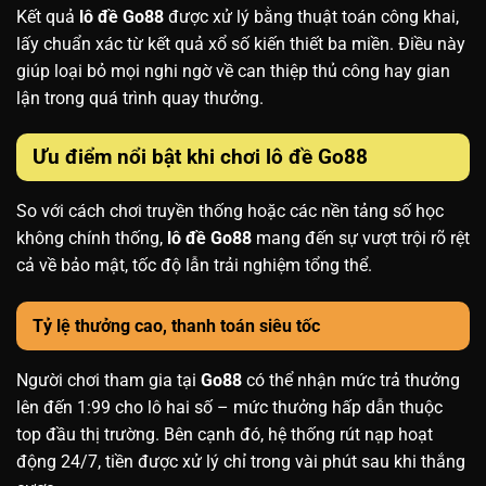
Kết quả
lô đề Go88
được xử lý bằng thuật toán công khai,
lấy chuẩn xác từ kết quả xổ số kiến thiết ba miền. Điều này
giúp loại bỏ mọi nghi ngờ về can thiệp thủ công hay gian
lận trong quá trình quay thưởng.
Ưu điểm nổi bật khi chơi lô đề Go88
So với cách chơi truyền thống hoặc các nền tảng số học
không chính thống,
lô đề Go88
mang đến sự vượt trội rõ rệt
cả về bảo mật, tốc độ lẫn trải nghiệm tổng thể.
Tỷ lệ thưởng cao, thanh toán siêu tốc
Người chơi tham gia tại
Go88
có thể nhận mức trả thưởng
lên đến 1:99 cho lô hai số – mức thưởng hấp dẫn thuộc
top đầu thị trường. Bên cạnh đó, hệ thống rút nạp hoạt
động 24/7, tiền được xử lý chỉ trong vài phút sau khi thắng