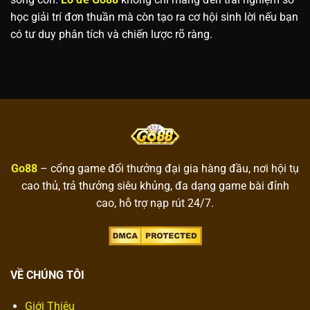
học giải trí đơn thuần mà còn tạo ra cơ hội sinh lời nếu bạn
có tư duy phân tích và chiến lược rõ ràng.
Go88
– cổng game đổi thưởng đại gia hàng đầu, nơi hội tụ
cao thủ, trả thưởng siêu khủng, đa dạng game bài đỉnh
cao, hỗ trợ nạp rút 24/7.
VỀ CHÚNG TÔI
Giới Thiệu