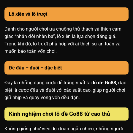
Lô xiên và lô trượt
Dành cho người chơi ưa chuộng thử thách và thích cảm
giác “nhân đôi nhân ba”, lô xiên là lựa chọn đáng giá.
Trong khi đó, lô trượt phù hợp với ai thích sự an toàn và
muốn bảo toàn vốn chơi.
Đề đầu – đuôi – đặc biệt
Đây là những dạng cược dễ trúng nhất tại
lô đề Go88
, đặc
biệt là cược đầu và đuôi với xác suất cao, giúp người chơi
giữ nhịp và quay vòng vốn đều đặn.
Kinh nghiệm chơi lô đề Go88 từ cao thủ
Không giống như việc dự đoán ngẫu nhiên, những người