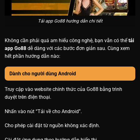
Tải app Go88 hướng dẫn chi tiết
Không cần phải quá am hiểu công nghệ, bạn vẫn có thể
tải
app Go88
dễ dàng với các bước đơn giản sau. Cùng xem
hết phần hướng dẫn nào:
Dành cho người dùng Android
Truy cập vào website chính thức của Go88 bằng trình
duyệt trên điện thoại.
Nhấn vào nút “Tải về cho Android”.
Cho phép cài đặt từ nguồn không xác định.
Cài đặt ứng dụng theo hướng dẫn hiển thị.