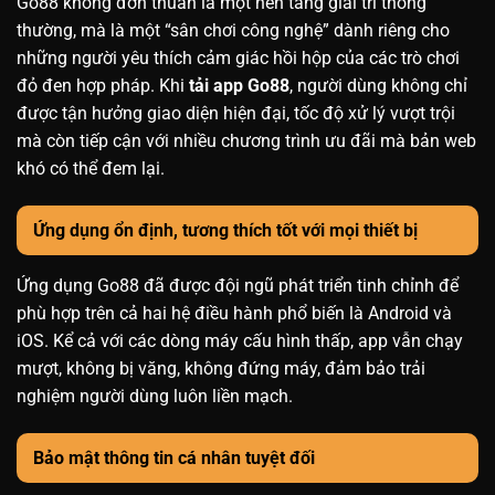
Go88 không đơn thuần là một nền tảng giải trí thông
thường, mà là một “sân chơi công nghệ” dành riêng cho
những người yêu thích cảm giác hồi hộp của các trò chơi
đỏ đen hợp pháp. Khi
tải app Go88
, người dùng không chỉ
được tận hưởng giao diện hiện đại, tốc độ xử lý vượt trội
mà còn tiếp cận với nhiều chương trình ưu đãi mà bản web
khó có thể đem lại.
Ứng dụng ổn định, tương thích tốt với mọi thiết bị
Ứng dụng Go88 đã được đội ngũ phát triển tinh chỉnh để
phù hợp trên cả hai hệ điều hành phổ biến là Android và
iOS. Kể cả với các dòng máy cấu hình thấp, app vẫn chạy
mượt, không bị văng, không đứng máy, đảm bảo trải
nghiệm người dùng luôn liền mạch.
Bảo mật thông tin cá nhân tuyệt đối