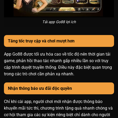
Tải app Go88 lợi ích
Tăng tốc truy cập và chơi mượt hơn
App Go88 được tối ưu hóa cao về tốc độ nên thời gian tải
game, phản hồi thao tác nhanh gấp nhiều lần so với truy
cập trình duyệt truyền thống. Điều này đặc biệt quan trọng
trong các trò chơi cần phản xạ nhanh.
Nhận thông báo ưu đãi độc quyền
Chỉ khi cài app, người chơi mới nhận được thông báo
khuyến mãi tức thì, chương trình tặng quà nhanh chóng và
cơ hội tham gia các sự kiện riêng biệt chỉ dành cho người