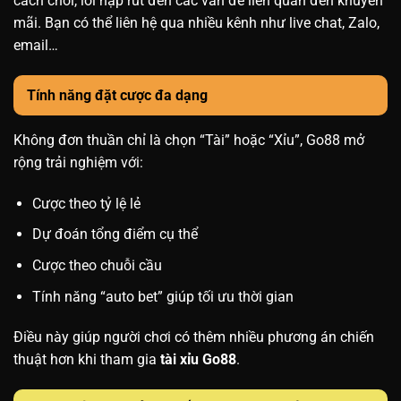
cách chơi, lỗi nạp rút đến các vấn đề liên quan đến khuyến
mãi. Bạn có thể liên hệ qua nhiều kênh như live chat, Zalo,
email…
Tính năng đặt cược đa dạng
Không đơn thuần chỉ là chọn “Tài” hoặc “Xỉu”, Go88 mở
rộng trải nghiệm với:
Cược theo tỷ lệ lẻ
Dự đoán tổng điểm cụ thể
Cược theo chuỗi cầu
Tính năng “auto bet” giúp tối ưu thời gian
Điều này giúp người chơi có thêm nhiều phương án chiến
thuật hơn khi tham gia
tài xỉu Go88
.