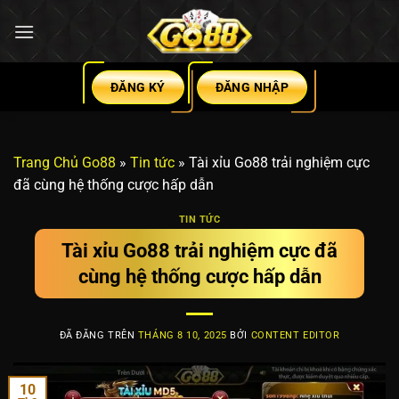
Chuyển
đến
nội
dung
ĐĂNG KÝ
ĐĂNG NHẬP
Trang Chủ Go88
»
Tin tức
»
Tài xỉu Go88 trải nghiệm cực
đã cùng hệ thống cược hấp dẫn
TIN TỨC
Tài xỉu Go88 trải nghiệm cực đã
cùng hệ thống cược hấp dẫn
ĐÃ ĐĂNG TRÊN
THÁNG 8 10, 2025
BỞI
CONTENT EDITOR
10