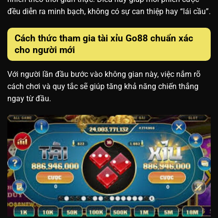
đều diễn ra minh bạch, không có sự can thiệp hay “lái cầu”.
Cách thức tham gia tài xỉu Go88 chuẩn xác
cho người mới
Với người lần đầu bước vào không gian này, việc nắm rõ
cách chơi và quy tắc sẽ giúp tăng khả năng chiến thắng
ngay từ đầu.