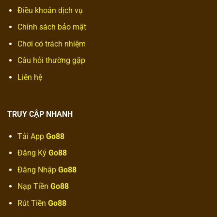
Điều khoản dịch vụ
Chính sách bảo mật
Chơi có trách nhiệm
Câu hỏi thường gặp
Liên hệ
TRUY CẬP NHANH
Tải App
Go88
Đăng Ký
Go88
Đăng Nhập
Go88
Nạp Tiền
Go88
Rút Tiền
Go88