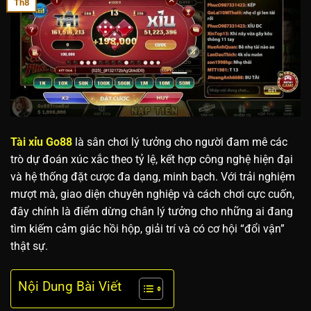
Th8
Tài xỉu Go88
là sân chơi lý tưởng cho người đam mê các
trò dự đoán xúc xắc theo tỷ lệ, kết hợp công nghệ hiện đại
và hệ thống đặt cược đa dạng, minh bạch. Với trải nghiệm
mượt mà, giao diện chuyên nghiệp và cách chơi cực cuốn,
đây chính là điểm dừng chân lý tưởng cho những ai đang
tìm kiếm cảm giác hồi hộp, giải trí và có cơ hội “đổi vận”
thật sự.
Nội Dung Bài Viết