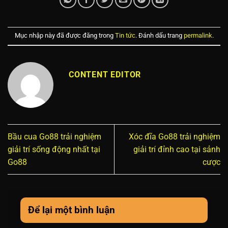
Mục nhập này đã được đăng trong
Tin tức
. Đánh dấu trang
permalink
.
CONTENT EDITOR
Bầu cua Go88 trải nghiệm
Xóc đĩa Go88 trải nghiệm
giải trí sống động nhất tại
giải trí đỉnh cao tại sảnh
Go88
cược
Để lại một bình luận