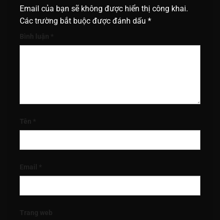
Email của bạn sẽ không được hiển thị công khai.
Các trường bắt buộc được đánh dấu
*
Bình luận
*
Tên
*
Email
*
Trang web